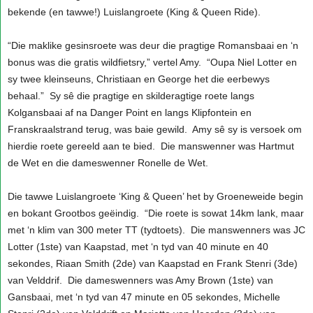
bekende (en tawwe!) Luislangroete (King & Queen Ride).
“Die maklike gesinsroete was deur die pragtige Romansbaai en ‘n
bonus was die gratis wildfietsry,” vertel Amy. “Oupa Niel Lotter en
sy twee kleinseuns, Christiaan en George het die eerbewys
behaal.” Sy sê die pragtige en skilderagtige roete langs
Kolgansbaai af na Danger Point en langs Klipfontein en
Franskraalstrand terug, was baie gewild. Amy sê sy is versoek om
hierdie roete gereeld aan te bied. Die manswenner was Hartmut
de Wet en die dameswenner Ronelle de Wet.
Die tawwe Luislangroete ‘King & Queen’ het by Groeneweide begin
en bokant Grootbos geëindig. “Die roete is sowat 14km lank, maar
met ‘n klim van 300 meter TT (tydtoets). Die manswenners was JC
Lotter (1ste) van Kaapstad, met ‘n tyd van 40 minute en 40
sekondes, Riaan Smith (2de) van Kaapstad en Frank Stenri (3de)
van Velddrif. Die dameswenners was Amy Brown (1ste) van
Gansbaai, met ‘n tyd van 47 minute en 05 sekondes, Michelle