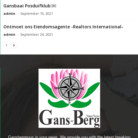
Gansbaai Posduifklub:￼
admin
-
September 10, 2021
Ontmoet ons Eiendomsagente -Realtors International-
admin
-
September 24, 2021
Gansbergnuus is your news, We provide you with the latest breaking