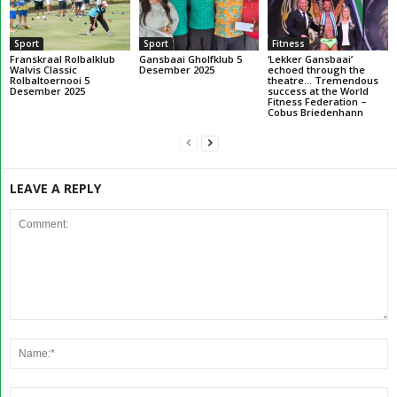
Sport
Sport
Fitness
Franskraal Rolbalklub
Gansbaai Gholfklub 5
‘Lekker Gansbaai’
Walvis Classic
Desember 2025
echoed through the
Rolbaltoernooi 5
theatre… Tremendous
Desember 2025
success at the World
Fitness Federation –
Cobus Briedenhann
LEAVE A REPLY