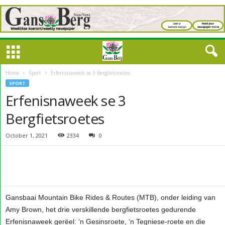
Home
Sport
Erfenisnaweek se 3 Bergfietsroetes
SPORT
Erfenisnaweek se 3
Bergfietsroetes
October 1, 2021
2334
0
Gansbaai Mountain Bike Rides & Routes (MTB), onder leiding van
Amy Brown, het drie verskillende bergfietsroetes gedurende
Erfenisnaweek gerëel: ‘n Gesinsroete, ‘n Tegniese-roete en die