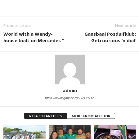
Previous article
Next article
World with a Wendy-
Gansbaai Posduifklub:
house built on Mercedes “
Getrou soos ‘n duif
admin
https://www.gansbergnuus.co.za
RELATED ARTICLES
MORE FROM AUTHOR