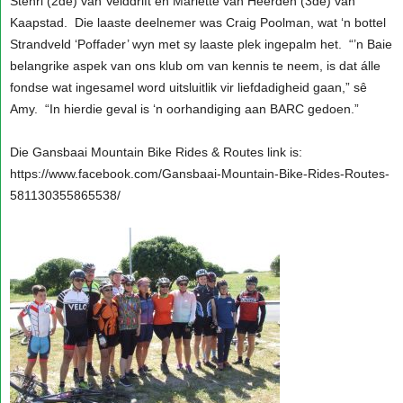
Stenri (2de) van Velddrift en Mariette van Heerden (3de) van
Kaapstad. Die laaste deelnemer was Craig Poolman, wat ‘n bottel
Strandveld ‘Poffader’ wyn met sy laaste plek ingepalm het. “’n Baie
belangrike aspek van ons klub om van kennis te neem, is dat álle
fondse wat ingesamel word uitsluitlik vir liefdadigheid gaan,” sê
Amy. “In hierdie geval is ‘n oorhandiging aan BARC gedoen.”
Die Gansbaai Mountain Bike Rides & Routes link is:
https://www.facebook.com/Gansbaai-Mountain-Bike-Rides-Routes-
581130355865538/