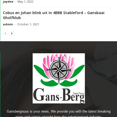
jaydee
-
May 1, 2022
Cobus en Johan blink uit in 4BBB Stableford – Gansbaai
Gholfklub
admin
-
October 1, 2021
Gansbergnuus is your news, We provide you with the latest breaking
news and videos straight from the entertainment industry.