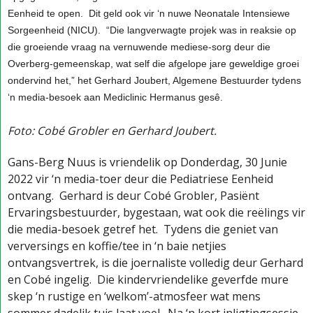
Eenheid te open. Dit geld ook vir ‘n nuwe Neonatale Intensiewe
Sorgeenheid (NICU). “Die langverwagte projek was in reaksie op
die groeiende vraag na vernuwende mediese-sorg deur die
Overberg-gemeenskap, wat self die afgelope jare geweldige groei
ondervind het,” het Gerhard Joubert, Algemene Bestuurder tydens
‘n media-besoek aan Mediclinic Hermanus gesê.
Foto: Cobé Grobler en Gerhard Joubert.
Gans-Berg Nuus is vriendelik op Donderdag, 30 Junie
2022 vir ‘n media-toer deur die Pediatriese Eenheid
ontvang. Gerhard is deur Cobé Grobler, Pasiënt
Ervaringsbestuurder, bygestaan, wat ook die reëlings vir
die media-besoek getref het. Tydens die geniet van
verversings en koffie/tee in ‘n baie netjies
ontvangsvertrek, is die joernaliste volledig deur Gerhard
en Cobé ingelig. Die kindervriendelike geverfde mure
skep ‘n rustige en ‘welkom’-atmosfeer wat mens