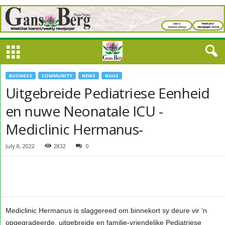
BUSINESS
COMMUNITY
NEWS
NUUS
Uitgebreide Pediatriese Eenheid
en nuwe Neonatale ICU -
Mediclinic Hermanus-
July 8, 2022
2832
0
Mediclinic Hermanus is slaggereed om binnekort sy deure vir ‘n
opgegradeerde, uitgebreide en familie-vriendelike Pediatriese