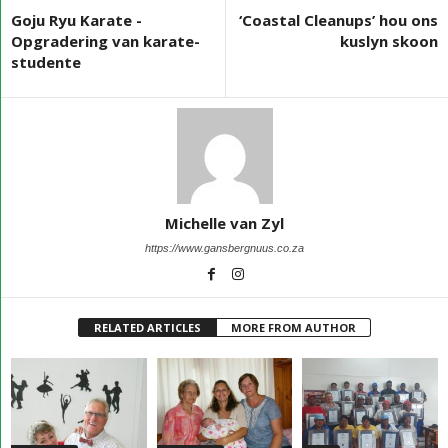
Goju Ryu Karate -
‘Coastal Cleanups’ hou ons
Opgradering van karate-
kuslyn skoon
studente
Michelle van Zyl
https://www.gansbergnuus.co.za
RELATED ARTICLES
MORE FROM AUTHOR