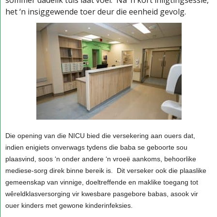
sommer dadelik tuis laat voel. Na ‘n kort inligtingsessie,
het ‘n insiggewende toer deur die eenheid gevolg.
Die opening van die NICU bied die versekering aan ouers dat,
indien enigiets onverwags tydens die baba se geboorte sou
plaasvind, soos ‘n onder andere ‘n vroeë aankoms, behoorlike
mediese-sorg direk binne bereik is. Dit verseker ook die plaaslike
gemeenskap van vinnige, doeltreffende en maklike toegang tot
wêreldklasversorging vir kwesbare pasgebore babas, asook vir
ouer kinders met gewone kinderinfeksies.