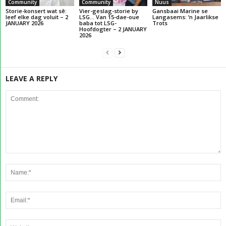
Community
Community
Nuus
Storie-konsert wat sê:
Vier-geslag-storie by
Gansbaai Marine se
leef elke dag voluit – 2
LSG… Van 15-dae-oue
Langasems: ‘n Jaarlikse
JANUARY 2026
baba tot LSG-
Trots
Hoofdogter – 2 JANUARY
2026
LEAVE A REPLY