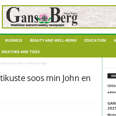
BUSINESS
BEAUTY AND WELL-BEING
EDUCATION
A
WEATHER AND TIDES
ikuste soos min John en Nelia McGregor-
tikuste soos min John en
ED
Uits
admi
GAN
202
Miche