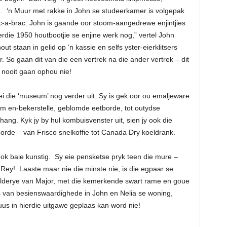
 ‘n Muur met rakke in John se studeerkamer is volgepak
ic-a-brac. John is gaande oor stoom-aangedrewe enjintjies
Hierdie 1950 houtbootjie se enjine werk nog,” vertel John
out staan in gelid op ‘n kassie en selfs yster-eierklitsers
. So gaan dit van die een vertrek na die ander vertrek – dit
 nooit gaan ophou nie!
i die ‘museum’ nog verder uit. Sy is gek oor ou emaljeware
m en-bekerstelle, geblomde eetborde, tot outydse
ng. Kyk jy by hul kombuisvenster uit, sien jy ook die
orde – van Frisco snelkoffie tot Canada Dry koeldrank.
ook baie kunstig. Sy eie pensketse pryk teen die mure –
 Rey! Laaste maar nie die minste nie, is die egpaar se
kilderye van Major, met die kemerkende swart rame en goue
s van besienswaardighede in John en Nelia se woning,
nuus in hierdie uitgawe geplaas kan word nie!