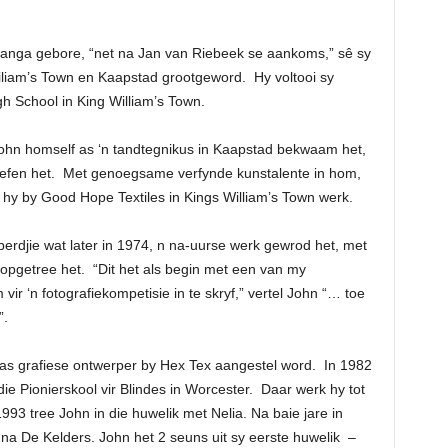
alanga gebore, “net na Jan van Riebeek se aankoms,” sê sy
Wiliam’s Town en Kaapstad grootgeword. Hy voltooi sy
h School in King William’s Town.
John homself as ‘n tandtegnikus in Kaapstad bekwaam het,
beoefen het. Met genoegsame verfynde kunstalente in hom,
hy by Good Hope Textiles in Kings William’s Town werk.
perdjie wat later in 1974, n na-uurse werk gewrod het, met
 opgetree het. “Dit het als begin met een van my
 ‘n fotografiekompetisie in te skryf,” vertel John “… toe
”.
as grafiese ontwerper by Hex Tex aangestel word. In 1982
ie Pionierskool vir Blindes in Worcester. Daar werk hy tot
993 tree John in die huwelik met Nelia. Na baie jare in
na De Kelders. John het 2 seuns uit sy eerste huwelik –