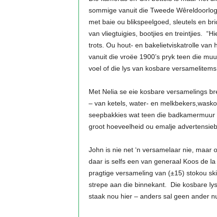
sommige vanuit die Tweede Wêreldoorlog.
met baie ou blikspeelgoed, sleutels en br
van vliegtuigies, bootjies en treintjies. “
trots. Ou hout- en bakelietviskatrolle van h
vanuit die vroëe 1900’s pryk teen die muur
voel of die lys van kosbare versamelitems
Met Nelia se eie kosbare versamelings bre
– van ketels, water- en melkbekers,wasko
seepbakkies wat teen die badkamermuur ha
groot hoeveelheid ou emalje advertensieb
John is nie net ‘n versamelaar nie, maar 
daar is selfs een van generaal Koos de la
pragtige versameling van (±15) stokou s
strepe aan die binnekant. Die kosbare ly
staak nou hier – anders sal geen ander 