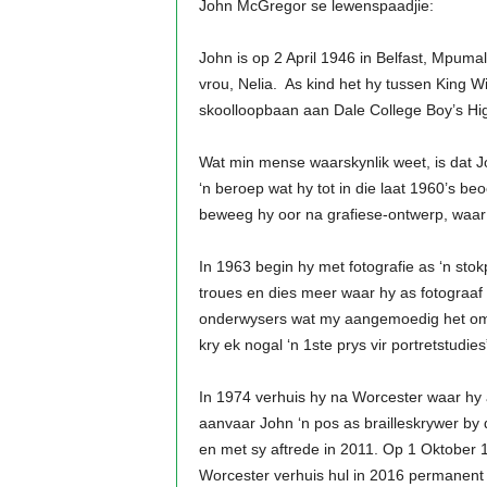
John McGregor se lewenspaadjie:
John is op 2 April 1946 in Belfast, Mpum
vrou, Nelia. As kind het hy tussen King 
skoolloopbaan aan Dale College Boy’s Hig
Wat min mense waarskynlik weet, is dat 
‘n beroep wat hy tot in die laat 1960’s 
beweeg hy oor na grafiese-ontwerp, waar 
In 1963 begin hy met fotografie as ‘n stok
troues en dies meer waar hy as fotograaf
onderwysers wat my aangemoedig het om vir
kry ek nogal ‘n 1ste prys vir portretstudies
In 1974 verhuis hy na Worcester waar hy 
aanvaar John ‘n pos as brailleskrywer by d
en met sy aftrede in 2011. Op 1 Oktober 1
Worcester verhuis hul in 2016 permanent 