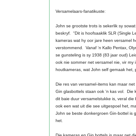
Versamelaars-fanatikuste:
John se grootste trots is sekerlik sy sowa
beskryf. “Dit is hoofsaaklik SLR (Single 
kameras wat hy oor jare heen versamel he
verstommend. Vanaf ‘n Kallo Pentax, Olym
se gunsteling is sy 1938 (83 jaar oud) Le
ook nie sommer net versamel nie, vir my is
houtkameras, wat John self gemaak het,
Die res van versamel-items kan maar net
Gin glasbottels staan ook ‘n kas vol. Die
dit baie duur versamelstukke is, veral die
ook een wat uit die see uitgespoel het, ma
John se beste donkergroen Gin-bottel is 
het.
Die kameras en Gin bottels is maar net d