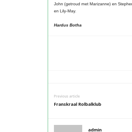
John (getroud met Marizanne) en Stephen
en Lily-May.
Hardus Botha
Previous article
Franskraal Rolbalklub
admin