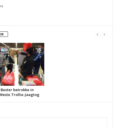
za
OR
 Bester betrokke in
Weste Trollie-Jaagtog