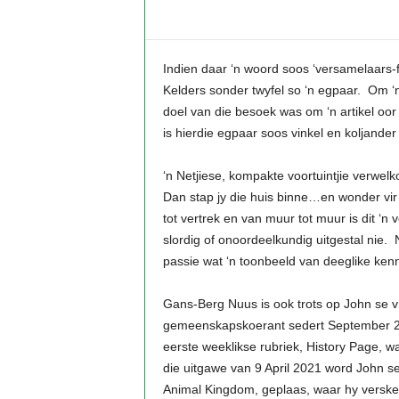
Indien daar ‘n woord soos ‘versamelaars-f
Kelders sonder twyfel so ‘n egpaar. Om ‘n
doel van die besoek was om ‘n artikel oor
is hierdie egpaar soos vinkel en koljander
‘n Netjiese, kompakte voortuintjie verwe
Dan stap jy die huis binne…en wonder vir 
tot vertrek en van muur tot muur is dit ‘
slordig of onoordeelkundig uitgestal nie.
passie wat ‘n toonbeeld van deeglike kenn
Gans-Berg Nuus is ook trots op John se vr
gemeenskapskoerant sedert September 20
eerste weeklikse rubriek, History Page, w
die uitgawe van 9 April 2021 word John se
Animal Kingdom, geplaas, waar hy verskei