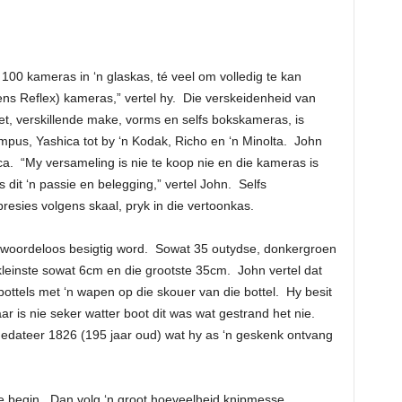
t 100 kameras in ‘n glaskas, té veel om volledig te kan
Lens Reflex) kameras,” vertel hy. Die verskeidenheid van
t, verskillende make, vorms en selfs bokskameras, is
pus, Yashica tot by ‘n Kodak, Richo en ‘n Minolta. John
ica. “My versameling is nie te koop nie en die kameras is
 dit ‘n passie en belegging,” vertel John. Selfs
 presies volgens skaal, pryk in die vertoonkas.
 woordeloos besigtig word. Sowat 35 outydse, donkergroen
 kleinste sowat 6cm en die grootste 35cm. John vertel dat
 bottels met ‘n wapen op die skouer van die bottel. Hy besit
ar is nie seker watter boot dit was wat gestrand het nie.
gedateer 1826 (195 jaar oud) wat hy as ‘n geskenk ontvang
ie begin. Dan volg ‘n groot hoeveelheid knipmesse,