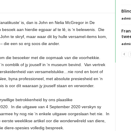
Blin
admi
anatikuste’ is, dan is John en Nelia McGregor in De
 besoek aan hierdie egpaar af te lê, is ‘n belewenis. Die
Fran
twee
 John te skryf, maar waar dit by hulle versamel-items kom,
 – die een so erg soos die ander.
admi
lkom die besoeker met die oopmaak van die voorhekkie.
‘n oomblik of jy jouself in ‘n museum bevind. Van vertrek
n verskeidenheid van versamelstukke…nie rond en bont of
 Nee, byna professioneel, met absolute presiesheid en ‘n
is is oor dít waaraan jy jouself staan en verwonder.
ywillige betrokkenheid by ons plaaslike
20. In die uitgawe van 4 September 2020 verskyn sy
aarmee hy nog nie ‘n enkele uitgawe oorgeslaan het nie. In
 eerste weeklikse artikel oor die wonderwêreld van diere,
e diere-spesies volledig bespreek.