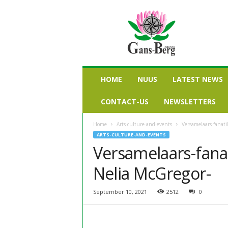
G
a
n
s
b
e
r
HOME
NUUS
LATEST NEWS
g
n
CONTACT-US
NEWSLETTERS
u
u
Home
Arts-culture-and-events
Versamelaars-fanat
s
ARTS-CULTURE-AND-EVENTS
Versamelaars-fana
Nelia McGregor-
September 10, 2021
2512
0