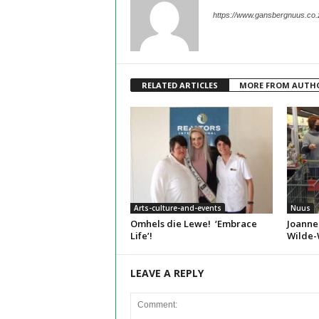
https://www.gansbergnuus.co.
RELATED ARTICLES
MORE FROM AUTH
Arts-culture-and-events
Nuus
Omhels die Lewe! ‘Embrace
Joanne
Life’!
Wilde-
LEAVE A REPLY