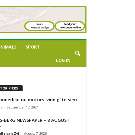
NIMALS
SPORT
LOG IN
ITOR PICKS
onderlike ou motors ‘vinnig’ te sien
n
-
September 17, 2021
S-BERG NEWSPAPER – 8 AUGUST
5
lle van Zyl
-
August 7, 2025