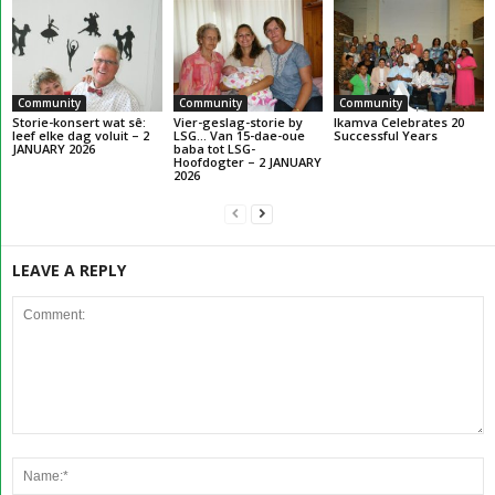
Community
Community
Community
Storie-konsert wat sê:
Vier-geslag-storie by
Ikamva Celebrates 20
leef elke dag voluit – 2
LSG… Van 15-dae-oue
Successful Years
JANUARY 2026
baba tot LSG-
Hoofdogter – 2 JANUARY
2026
LEAVE A REPLY