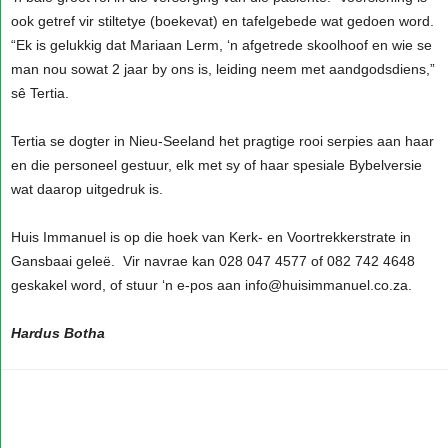
ook getref vir stiltetye (boekevat) en tafelgebede wat gedoen word.
“Ek is gelukkig dat Mariaan Lerm, ‘n afgetrede skoolhoof en wie se
man nou sowat 2 jaar by ons is, leiding neem met aandgodsdiens,”
sê Tertia.
Tertia se dogter in Nieu-Seeland het pragtige rooi serpies aan haar
en die personeel gestuur, elk met sy of haar spesiale Bybelversie
wat daarop uitgedruk is.
Huis Immanuel is op die hoek van Kerk- en Voortrekkerstrate in
Gansbaai geleë. Vir navrae kan 028 047 4577 of 082 742 4648
geskakel word, of stuur ‘n e-pos aan info@huisimmanuel.co.za.
Hardus Botha