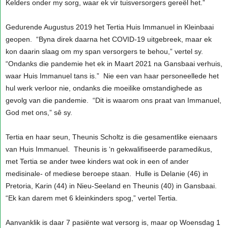
Kelders onder my sorg, waar ek vir tuisversorgers gereël het.”
Gedurende Augustus 2019 het Tertia Huis Immanuel in Kleinbaai
geopen. “Byna direk daarna het COVID-19 uitgebreek, maar ek
kon daarin slaag om my span versorgers te behou,” vertel sy.
“Ondanks die pandemie het ek in Maart 2021 na Gansbaai verhuis,
waar Huis Immanuel tans is.” Nie een van haar personeellede het
hul werk verloor nie, ondanks die moeilike omstandighede as
gevolg van die pandemie. “Dit is waarom ons praat van Immanuel,
God met ons,” sê sy.
Tertia en haar seun, Theunis Scholtz is die gesamentlike eienaars
van Huis Immanuel. Theunis is ‘n gekwalifiseerde paramedikus,
met Tertia se ander twee kinders wat ook in een of ander
medisinale- of mediese beroepe staan. Hulle is Delanie (46) in
Pretoria, Karin (44) in Nieu-Seeland en Theunis (40) in Gansbaai.
“Ek kan darem met 6 kleinkinders spog,” vertel Tertia.
Aanvanklik is daar 7 pasiënte wat versorg is, maar op Woensdag 1