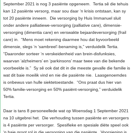
September 2021 is nog 3 pasiënte opgeneem. Tertia sê die tehuis
kan 12 pasiënte versorg, maar sou daar ‘n krisis ontstaan, kan sy
tot 20 pasiënte inneem. Die versorging by Huis Immanuel sluit
onder andere palliatiewe-versorging (palliative care), dimensie-
versorging (dimentia care) en verswakte bejaardeversorging (frail
care) in. “Mens moet rekening daarmee hou dat byvoorbeeld
dimensie, slegs ‘n ‘sambreel’-benaming is,” verduidelik Tertia.
“Daaronder sorteer ‘n verskeidenheid van brein-disfunksies,
waarvan ‘alzheimers’ en ‘parkinsons’ maar twee van die bekende
voorbeelde is.” Sy sê ook dat dit in die meeste gevalle die familie is
wat dit baie moeilik vind en nie die pasiënte nie. Laasgenoemdes
is onbewus van hulle siektetoestande. “Ons praat dus hier van
50% familie-versorging en 50% pasiënt-versorging,” verduidelik
Tertia.
Daar is tans 8 personeellede wat op Woensdag 1 September 2021
na 10 uitgebrei het. Die verhouding tussen pasiënte en versorgers
is 4 pasiënte per versorger. Spesifieke en spesiale diëte speel ook
‘n baie groot rol in die versorging van die pasiënte. Voorsiening is