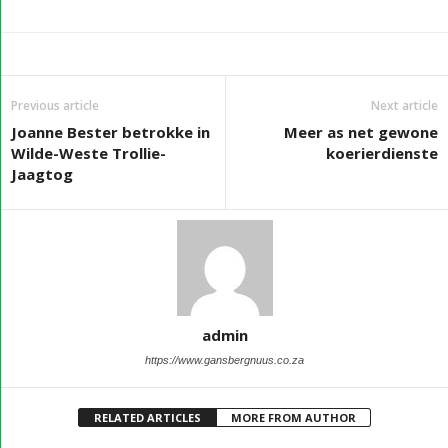
Previous article
Next article
Joanne Bester betrokke in
Meer as net gewone
Wilde-Weste Trollie-
koerierdienste
Jaagtog
admin
https://www.gansbergnuus.co.za
RELATED ARTICLES
MORE FROM AUTHOR