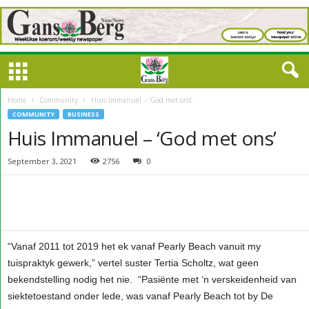
Home
Community
Huis Immanuel – ‘God met ons’
COMMUNITY
BUSINESS
Huis Immanuel – ‘God met ons’
September 3, 2021
2756
0
“Vanaf 2011 tot 2019 het ek vanaf Pearly Beach vanuit my
tuispraktyk gewerk,” vertel suster Tertia Scholtz, wat geen
bekendstelling nodig het nie. “Pasiënte met ‘n verskeidenheid van
siektetoestand onder lede, was vanaf Pearly Beach tot by De